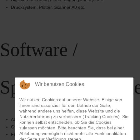
Drucksystem, Plotter, Scanner A0 etc.
Software /
Spezialprogramme
Wir benutzen Cookies
Wir nutzen Cookies auf unserer Website. Einige von
ihnen sind essenziell für den Betrieb der Seite,
während andere uns helfen, diese Website und die
Nutzererfahrung zu verbessern (Tracking Cookies). Sie
AUTOCAD Civil 3D
können selbst entscheiden, ob Sie die Cookies
GGU Geotechnik / Geohydraulik Programme
zulassen möchten. Bitte beachten Sie, dass bei einer
Ablehnung womöglich nicht mehr alle Funktionalitäten
FEFLOW (Grundwassermodelle 2D / 3D)
der Seite zur Verfügung stehen.