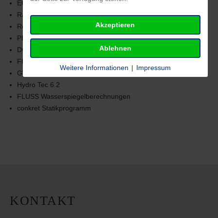
EGON (Berechnung von Brunnen u. Wärmepumpen)
RAMMS Rockfall 3D
Akzeptieren
Rockfall 7.1
PBS Statikprogramm
Ablehnen
DC – Bodenmechanik
FIDES Bodenmechanik
Weitere Informationen
|
Impressum
GW-Base 8.0
Hydro Tec 6.2
FLUSS Wasserspiegelberechnungen
conkret Statikprogramm
KONTAKT